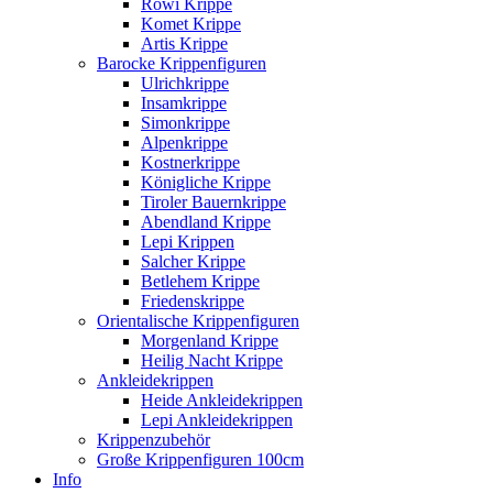
Rowi Krippe
Komet Krippe
Artis Krippe
Barocke Krippenfiguren
Ulrichkrippe
Insamkrippe
Simonkrippe
Alpenkrippe
Kostnerkrippe
Königliche Krippe
Tiroler Bauernkrippe
Abendland Krippe
Lepi Krippen
Salcher Krippe
Betlehem Krippe
Friedenskrippe
Orientalische Krippenfiguren
Morgenland Krippe
Heilig Nacht Krippe
Ankleidekrippen
Heide Ankleidekrippen
Lepi Ankleidekrippen
Krippenzubehör
Große Krippenfiguren 100cm
Info