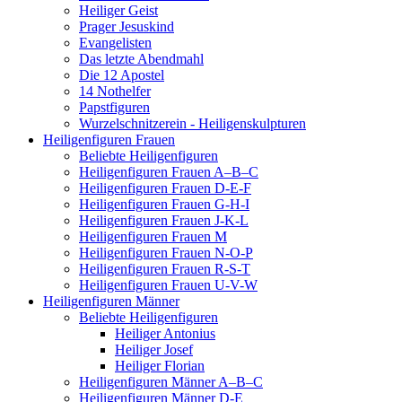
Heiliger Geist
Prager Jesuskind
Evangelisten
Das letzte Abendmahl
Die 12 Apostel
14 Nothelfer
Papstfiguren
Wurzelschnitzerein - Heiligenskulpturen
Heiligenfiguren Frauen
Beliebte Heiligenfiguren
Heiligenfiguren Frauen A–B–C
Heiligenfiguren Frauen D-E-F
Heiligenfiguren Frauen G-H-I
Heiligenfiguren Frauen J-K-L
Heiligenfiguren Frauen M
Heiligenfiguren Frauen N-O-P
Heiligenfiguren Frauen R-S-T
Heiligenfiguren Frauen U-V-W
Heiligenfiguren Männer
Beliebte Heiligenfiguren
Heiliger Antonius
Heiliger Josef
Heiliger Florian
Heiligenfiguren Männer A–B–C
Heiligenfiguren Männer D-E