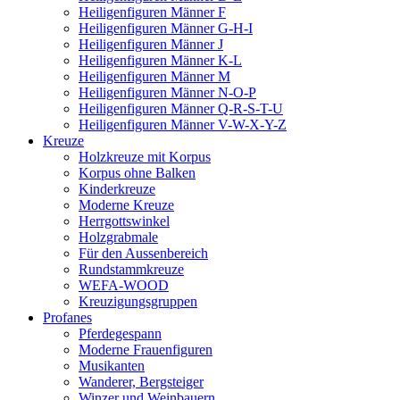
Heiligenfiguren Männer F
Heiligenfiguren Männer G-H-I
Heiligenfiguren Männer J
Heiligenfiguren Männer K-L
Heiligenfiguren Männer M
Heiligenfiguren Männer N-O-P
Heiligenfiguren Männer Q-R-S-T-U
Heiligenfiguren Männer V-W-X-Y-Z
Kreuze
Holzkreuze mit Korpus
Korpus ohne Balken
Kinderkreuze
Moderne Kreuze
Herrgottswinkel
Holzgrabmale
Für den Aussenbereich
Rundstammkreuze
WEFA-WOOD
Kreuzigungsgruppen
Profanes
Pferdegespann
Moderne Frauenfiguren
Musikanten
Wanderer, Bergsteiger
Winzer und Weinbauern