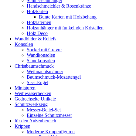
Schlüsselanhänger
Handschmeichler & Rosenkränze
Holzkarten
Bunte Karten mit Holzbehang
Holzlaternen
Holzanhänger mit funkelnden Kristallen
Holz Deco
Wandbilder & Reliefs
Konsolen
Sockel mit Gravur
Wandkonsolen
Standkonsolen
Christbaumschmuck
Weihnachtsmänner
Baumschmuck-Mozartengel
Sissi-Engel
Miniaturen
Weihwasserbecken
Gedrechselte Unikate
Schnitzwerkzeug
Messer-Beitel-Set
Einzelne Schnitzmesser
für den Außenbereich
Krippen
Moderne Krippenfiguren