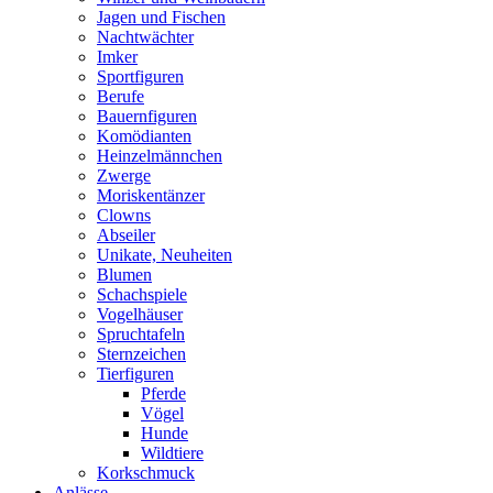
Jagen und Fischen
Nachtwächter
Imker
Sportfiguren
Berufe
Bauernfiguren
Komödianten
Heinzelmännchen
Zwerge
Moriskentänzer
Clowns
Abseiler
Unikate, Neuheiten
Blumen
Schachspiele
Vogelhäuser
Spruchtafeln
Sternzeichen
Tierfiguren
Pferde
Vögel
Hunde
Wildtiere
Korkschmuck
Anlässe