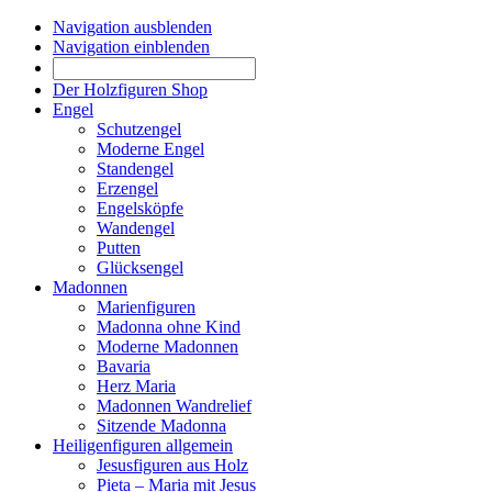
Navigation ausblenden
Navigation einblenden
Der Holzfiguren Shop
Engel
Schutzengel
Moderne Engel
Standengel
Erzengel
Engelsköpfe
Wandengel
Putten
Glücksengel
Madonnen
Marienfiguren
Madonna ohne Kind
Moderne Madonnen
Bavaria
Herz Maria
Madonnen Wandrelief
Sitzende Madonna
Heiligenfiguren allgemein
Jesusfiguren aus Holz
Pieta – Maria mit Jesus