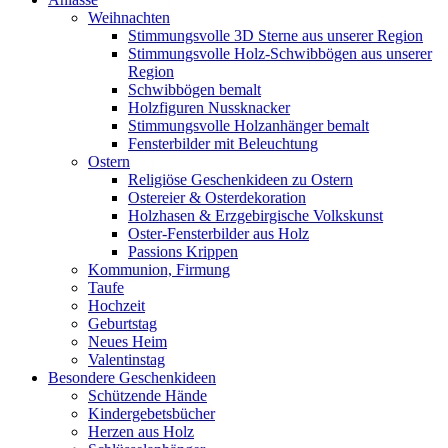
Weihnachten
Stimmungsvolle 3D Sterne aus unserer Region
Stimmungsvolle Holz-Schwibbögen aus unserer
Region
Schwibbögen bemalt
Holzfiguren Nussknacker
Stimmungsvolle Holzanhänger bemalt
Fensterbilder mit Beleuchtung
Ostern
Religiöse Geschenkideen zu Ostern
Ostereier & Osterdekoration
Holzhasen & Erzgebirgische Volkskunst
Oster-Fensterbilder aus Holz
Passions Krippen
Kommunion, Firmung
Taufe
Hochzeit
Geburtstag
Neues Heim
Valentinstag
Besondere Geschenkideen
Schützende Hände
Kindergebetsbücher
Herzen aus Holz