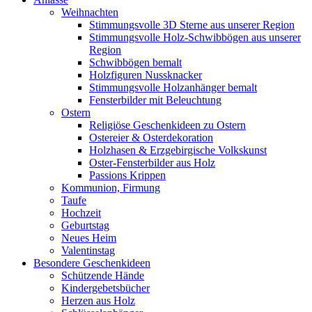
Weihnachten
Stimmungsvolle 3D Sterne aus unserer Region
Stimmungsvolle Holz-Schwibbögen aus unserer
Region
Schwibbögen bemalt
Holzfiguren Nussknacker
Stimmungsvolle Holzanhänger bemalt
Fensterbilder mit Beleuchtung
Ostern
Religiöse Geschenkideen zu Ostern
Ostereier & Osterdekoration
Holzhasen & Erzgebirgische Volkskunst
Oster-Fensterbilder aus Holz
Passions Krippen
Kommunion, Firmung
Taufe
Hochzeit
Geburtstag
Neues Heim
Valentinstag
Besondere Geschenkideen
Schützende Hände
Kindergebetsbücher
Herzen aus Holz