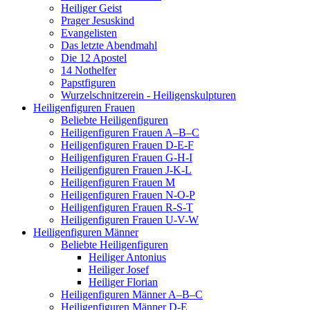
Heiliger Geist
Prager Jesuskind
Evangelisten
Das letzte Abendmahl
Die 12 Apostel
14 Nothelfer
Papstfiguren
Wurzelschnitzerein - Heiligenskulpturen
Heiligenfiguren Frauen
Beliebte Heiligenfiguren
Heiligenfiguren Frauen A–B–C
Heiligenfiguren Frauen D-E-F
Heiligenfiguren Frauen G-H-I
Heiligenfiguren Frauen J-K-L
Heiligenfiguren Frauen M
Heiligenfiguren Frauen N-O-P
Heiligenfiguren Frauen R-S-T
Heiligenfiguren Frauen U-V-W
Heiligenfiguren Männer
Beliebte Heiligenfiguren
Heiliger Antonius
Heiliger Josef
Heiliger Florian
Heiligenfiguren Männer A–B–C
Heiligenfiguren Männer D-E