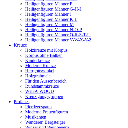
Heiligenfiguren Männer F
Heiligenfiguren Männer G-H-I
Heiligenfiguren Männer J
Heiligenfiguren Männer K-L
Heiligenfiguren Männer M
Heiligenfiguren Männer N-O-P
Heiligenfiguren Männer Q-R-S-T-U
Heiligenfiguren Männer V-W-X-Y-Z
Kreuze
Holzkreuze mit Korpus
Korpus ohne Balken
Kinderkreuze
Moderne Kreuze
Herrgottswinkel
Holzgrabmale
Für den Aussenbereich
Rundstammkreuze
WEFA-WOOD
Kreuzigungsgruppen
Profanes
Pferdegespann
Moderne Frauenfiguren
Musikanten
Wanderer, Bergsteiger
Winzer und Weinbauern