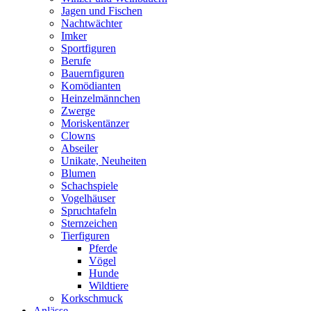
Jagen und Fischen
Nachtwächter
Imker
Sportfiguren
Berufe
Bauernfiguren
Komödianten
Heinzelmännchen
Zwerge
Moriskentänzer
Clowns
Abseiler
Unikate, Neuheiten
Blumen
Schachspiele
Vogelhäuser
Spruchtafeln
Sternzeichen
Tierfiguren
Pferde
Vögel
Hunde
Wildtiere
Korkschmuck
Anlässe