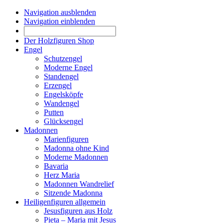
Navigation ausblenden
Navigation einblenden
Der Holzfiguren Shop
Engel
Schutzengel
Moderne Engel
Standengel
Erzengel
Engelsköpfe
Wandengel
Putten
Glücksengel
Madonnen
Marienfiguren
Madonna ohne Kind
Moderne Madonnen
Bavaria
Herz Maria
Madonnen Wandrelief
Sitzende Madonna
Heiligenfiguren allgemein
Jesusfiguren aus Holz
Pieta – Maria mit Jesus