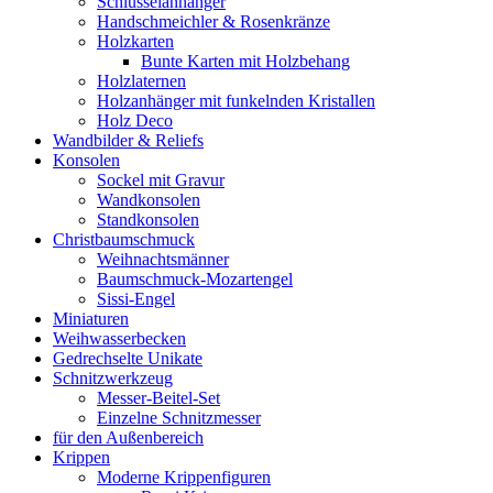
Schlüsselanhänger
Handschmeichler & Rosenkränze
Holzkarten
Bunte Karten mit Holzbehang
Holzlaternen
Holzanhänger mit funkelnden Kristallen
Holz Deco
Wandbilder & Reliefs
Konsolen
Sockel mit Gravur
Wandkonsolen
Standkonsolen
Christbaumschmuck
Weihnachtsmänner
Baumschmuck-Mozartengel
Sissi-Engel
Miniaturen
Weihwasserbecken
Gedrechselte Unikate
Schnitzwerkzeug
Messer-Beitel-Set
Einzelne Schnitzmesser
für den Außenbereich
Krippen
Moderne Krippenfiguren