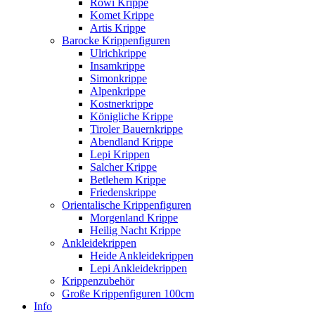
Rowi Krippe
Komet Krippe
Artis Krippe
Barocke Krippenfiguren
Ulrichkrippe
Insamkrippe
Simonkrippe
Alpenkrippe
Kostnerkrippe
Königliche Krippe
Tiroler Bauernkrippe
Abendland Krippe
Lepi Krippen
Salcher Krippe
Betlehem Krippe
Friedenskrippe
Orientalische Krippenfiguren
Morgenland Krippe
Heilig Nacht Krippe
Ankleidekrippen
Heide Ankleidekrippen
Lepi Ankleidekrippen
Krippenzubehör
Große Krippenfiguren 100cm
Info