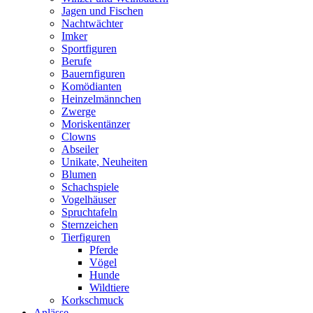
Jagen und Fischen
Nachtwächter
Imker
Sportfiguren
Berufe
Bauernfiguren
Komödianten
Heinzelmännchen
Zwerge
Moriskentänzer
Clowns
Abseiler
Unikate, Neuheiten
Blumen
Schachspiele
Vogelhäuser
Spruchtafeln
Sternzeichen
Tierfiguren
Pferde
Vögel
Hunde
Wildtiere
Korkschmuck
Anlässe