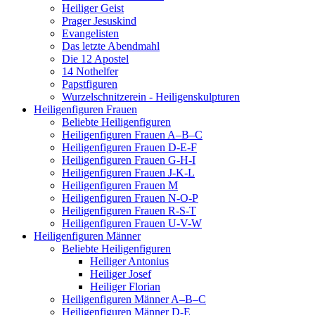
Heiliger Geist
Prager Jesuskind
Evangelisten
Das letzte Abendmahl
Die 12 Apostel
14 Nothelfer
Papstfiguren
Wurzelschnitzerein - Heiligenskulpturen
Heiligenfiguren Frauen
Beliebte Heiligenfiguren
Heiligenfiguren Frauen A–B–C
Heiligenfiguren Frauen D-E-F
Heiligenfiguren Frauen G-H-I
Heiligenfiguren Frauen J-K-L
Heiligenfiguren Frauen M
Heiligenfiguren Frauen N-O-P
Heiligenfiguren Frauen R-S-T
Heiligenfiguren Frauen U-V-W
Heiligenfiguren Männer
Beliebte Heiligenfiguren
Heiliger Antonius
Heiliger Josef
Heiliger Florian
Heiligenfiguren Männer A–B–C
Heiligenfiguren Männer D-E