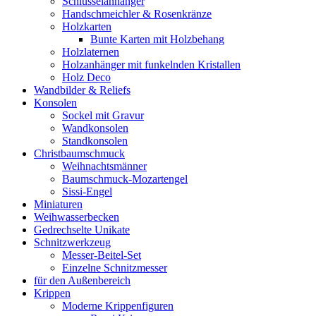
Schlüsselanhänger
Handschmeichler & Rosenkränze
Holzkarten
Bunte Karten mit Holzbehang
Holzlaternen
Holzanhänger mit funkelnden Kristallen
Holz Deco
Wandbilder & Reliefs
Konsolen
Sockel mit Gravur
Wandkonsolen
Standkonsolen
Christbaumschmuck
Weihnachtsmänner
Baumschmuck-Mozartengel
Sissi-Engel
Miniaturen
Weihwasserbecken
Gedrechselte Unikate
Schnitzwerkzeug
Messer-Beitel-Set
Einzelne Schnitzmesser
für den Außenbereich
Krippen
Moderne Krippenfiguren