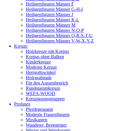
Heiligenfiguren Männer F
Heiligenfiguren Männer G-H-I
Heiligenfiguren Männer J
Heiligenfiguren Männer K-L
Heiligenfiguren Männer M
Heiligenfiguren Männer N-O-P
Heiligenfiguren Männer Q-R-S-T-U
Heiligenfiguren Männer V-W-X-Y-Z
Kreuze
Holzkreuze mit Korpus
Korpus ohne Balken
Kinderkreuze
Moderne Kreuze
Herrgottswinkel
Holzgrabmale
Für den Aussenbereich
Rundstammkreuze
WEFA-WOOD
Kreuzigungsgruppen
Profanes
Pferdegespann
Moderne Frauenfiguren
Musikanten
Wanderer, Bergsteiger
Winzer und Weinbauern