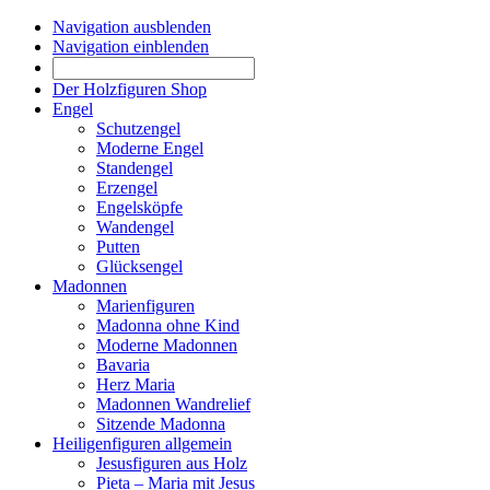
Navigation ausblenden
Navigation einblenden
Der Holzfiguren Shop
Engel
Schutzengel
Moderne Engel
Standengel
Erzengel
Engelsköpfe
Wandengel
Putten
Glücksengel
Madonnen
Marienfiguren
Madonna ohne Kind
Moderne Madonnen
Bavaria
Herz Maria
Madonnen Wandrelief
Sitzende Madonna
Heiligenfiguren allgemein
Jesusfiguren aus Holz
Pieta – Maria mit Jesus