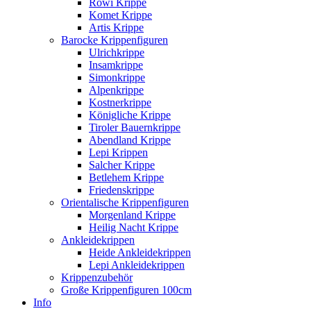
Rowi Krippe
Komet Krippe
Artis Krippe
Barocke Krippenfiguren
Ulrichkrippe
Insamkrippe
Simonkrippe
Alpenkrippe
Kostnerkrippe
Königliche Krippe
Tiroler Bauernkrippe
Abendland Krippe
Lepi Krippen
Salcher Krippe
Betlehem Krippe
Friedenskrippe
Orientalische Krippenfiguren
Morgenland Krippe
Heilig Nacht Krippe
Ankleidekrippen
Heide Ankleidekrippen
Lepi Ankleidekrippen
Krippenzubehör
Große Krippenfiguren 100cm
Info