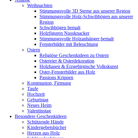
Weihnachten
Stimmungsvolle 3D Sterne aus unserer Region
Stimmungsvolle Holz-Schwibbögen aus unserer
Region
Schwibbögen bemalt
Holzfiguren Nussknacker
Stimmungsvolle Holzanhänger bemalt
Fensterbilder mit Beleuchtung
Ostern
Religiöse Geschenkideen zu Ostern
Ostereier & Osterdekoration
Holzhasen & Erzgebirgische Volkskunst
Oster-Fensterbilder aus Holz
Passions Krippen
Kommunion, Firmung
Taufe
Hochzeit
Geburtstag
Neues Heim
Valentinstag
Besondere Geschenkideen
Schützende Hände
Kindergebetsbücher
Herzen aus Holz